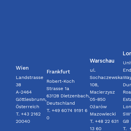
Lo
Warschau
Uni
Wien
ul.
End
Frankfurt
Sochaczewska
Way
Landstrasse
Robert-Koch
108,
Dur
38
Strasse 1a
Macierzysz
Roa
A-2464
63128 Dietzenbach,
05-850
Est
Göttlesbrunn,
Deutschland
Ożarów
Lon
Österreich
T. +49 6074 9191 6
Mazowiecki
SW1
T. +43 2162
0
T. +48 22 631
GB
20040
13 60
T. 