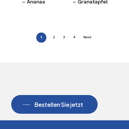
– Ananas
– Granatapfel
1
2
3
4
Next
Bestellen Sie jetzt