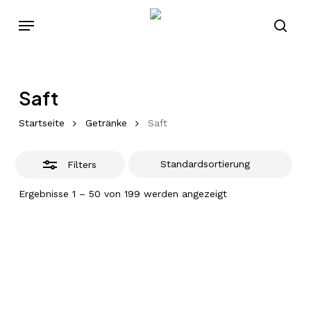
Skip
Menu
to
Close
sear
main
Filters
content
Saft
Startseite
Getränke
Saft
Filters
Ergebnisse 1 – 50 von 199 werden angezeigt