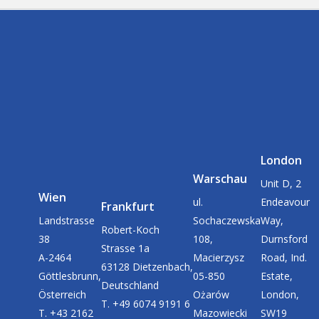
London
Warschau
Unit D, 2
Wien
ul.
Endeavour
Frankfurt
Landstrasse
Sochaczewska
Way,
Robert-Koch
38
108,
Durnsford
Strasse 1a
A-2464
Macierzysz
Road, Ind.
63128 Dietzenbach,
Göttlesbrunn,
05-850
Estate,
Deutschland
Österreich
Ożarów
London,
T. +49 6074 9191 6
T. +43 2162
Mazowiecki
SW19