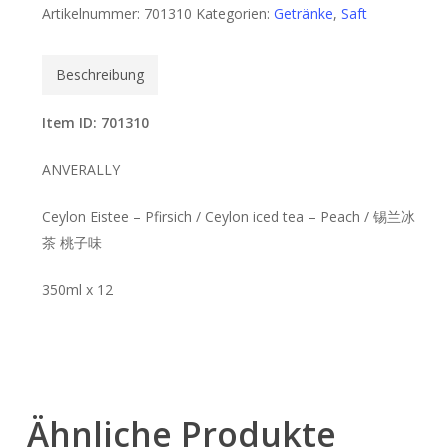
Artikelnummer:
701310
Kategorien:
Getränke
,
Saft
Beschreibung
Item ID: 701310
ANVERALLY
Ceylon Eistee – Pfirsich / Ceylon iced tea – Peach / 锡兰冰
茶 桃子味
350ml x 12
Ähnliche Produkte