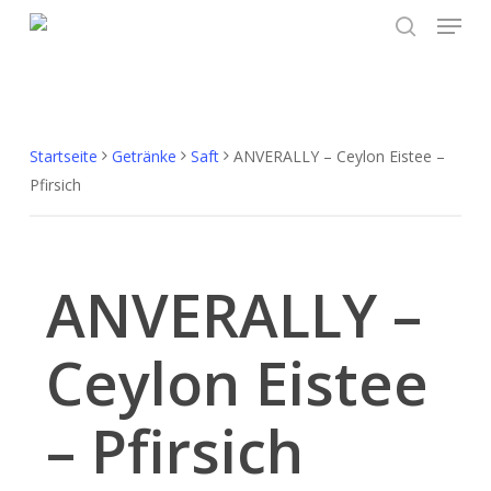
Menu
Skip
to
search
main
content
Startseite
Getränke
Saft
ANVERALLY – Ceylon Eistee –
Pfirsich
ANVERALLY –
Ceylon Eistee
– Pfirsich