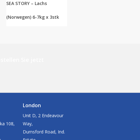
SEA STORY – Lachs
(Norwegen) 6-7kg x 3stk
stellen Sie jetzt
London
Unit D, 2 Endeavour
ka 108,
Way,
Durnsford Road, Ind.
w
Estate,