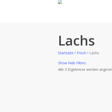
Skip
to
main
content
Lachs
Startseite
Frisch
Lachs
Show
Hide
Filters
Alle 3 Ergebnisse werden angezei