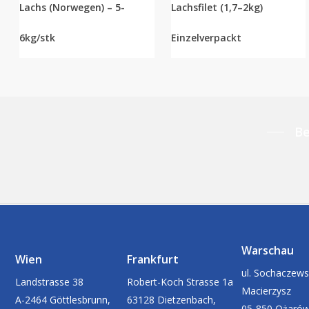
Lachs (Norwegen) – 5-
Lachsfilet (1,7–2kg)
6kg/stk
Einzelverpackt
Be
Warschau
Wien
Frankfurt
ul. Sochaczews
Landstrasse 38
Robert-Koch Strasse 1a
Macierzysz
A-2464 Göttlesbrunn,
63128 Dietzenbach,
05-850 Ożaró