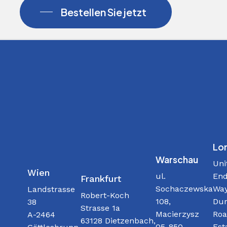
Bestellen Sie jetzt
Lo
Warschau
Uni
Wien
ul.
End
Frankfurt
Sochaczewska
Way
Landstrasse
Robert-Koch
108,
Dur
38
Strasse 1a
Macierzysz
Roa
A-2464
63128 Dietzenbach,
05-850
Est