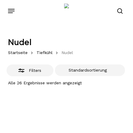
Skip
Menu
to
Close
sear
main
Filters
content
Nudel
Startseite
Tiefkühl
Nudel
Filters
Alle 26 Ergebnisse werden angezeigt