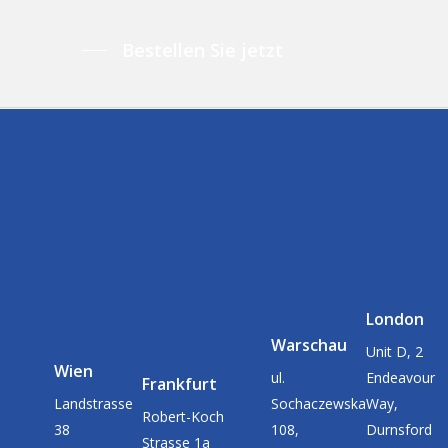
Bestellen Sie jetzt
London
Warschau
Unit D, 2
Wien
ul.
Endeavour
Frankfurt
Landstrasse
Sochaczewska
Way,
Robert-Koch
38
108,
Durnsford
Strasse 1a