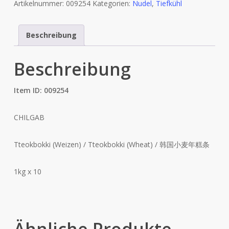
Artikelnummer:
009254
Kategorien:
Nudel
,
Tiefkühl
Beschreibung
Beschreibung
Item ID: 009254
CHILGAB
Tteokbokki (Weizen) / Tteokbokki (Wheat) / 韩国小麦年糕条
1kg x 10
Ähnliche Produkte