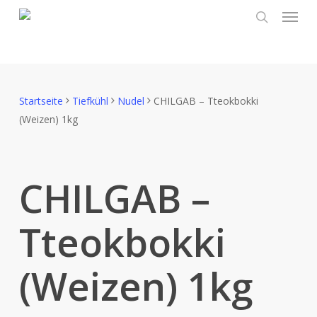
Menu
Skip
to
search
main
content
Startseite
Tiefkühl
Nudel
CHILGAB – Tteokbokki
(Weizen) 1kg
CHILGAB –
Tteokbokki
(Weizen) 1kg