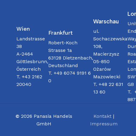
Lo
Warschau
Uni
Wien
ul.
End
Frankfurt
Sochaczewska
Way
Landstrasse
Robert-Koch
108,
Dur
38
Strasse 1a
Macierzysz
Roa
A-2464
63128 Dietzenbach,
05-850
Est
Göttlesbrunn,
Deutschland
Ożarów
Lon
Österreich
T. +49 6074 9191 6
Mazowiecki
SW1
T. +43 2162
0
T. +48 22 631
GB
20040
13 60
T. 
887
©
2026
Panasia Handels
Kontakt
|
GmbH
Impressum