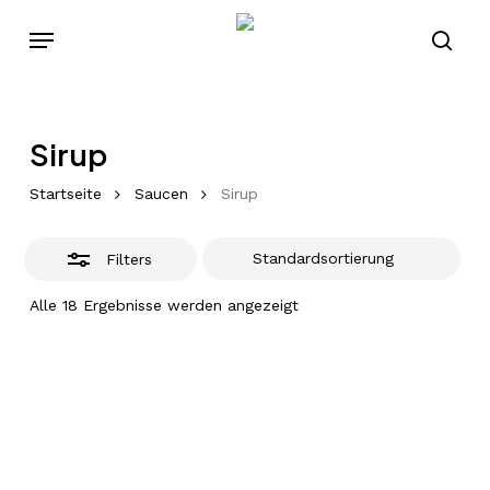
Skip
Menu
to
Close
sear
main
Filters
content
Sirup
Startseite
Saucen
Sirup
Filters
Alle 18 Ergebnisse werden angezeigt