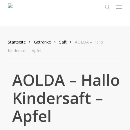
Menu
Skip
to
search
main
content
Startseite
Getränke
Saft
AOLDA – Hallo
Kindersaft – Apfel
AOLDA – Hallo
Kindersaft –
Apfel