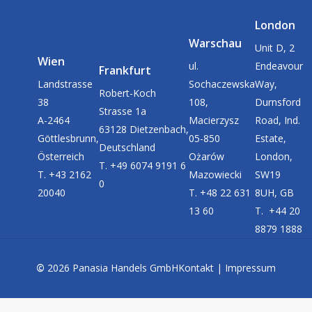
London
Warschau
Unit D, 2
Wien
ul.
Endeavour
Frankfurt
Landstrasse
Sochaczewska
Way,
Robert-Koch
38
108,
Durnsford
Strasse 1a
A-2464
Macierzysz
Road, Ind.
63128 Dietzenbach,
Göttlesbrunn,
05-850
Estate,
Deutschland
Österreich
Ożarów
London,
T. +49 6074 9191 6
T. +43 2162
Mazowiecki
SW19
0
20040
T. +48 22 631
8UH, GB
13 60
T. +44 20
8879 1888
©
2026
Panasia Handels GmbH
Kontakt
|
Impressum