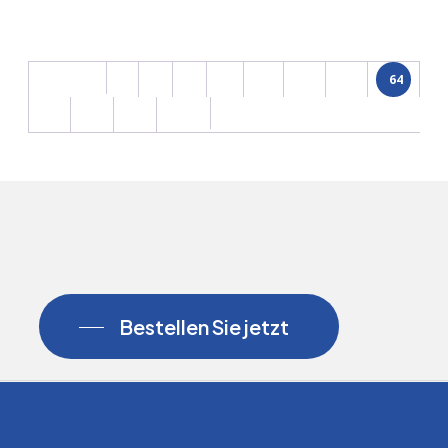
…
64
Previous
1
2
3
61
62
63
65
66
67
Next
Ergebnisse 3151 – 3200 von 3343 werden angezeigt
Bestellen Sie jetzt