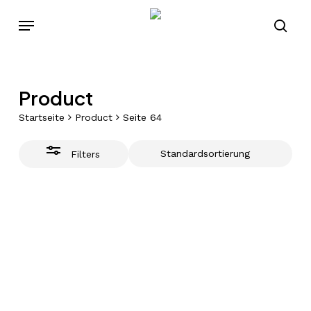
Skip
Menu
to
Close
sear
main
Filters
content
Product
Startseite
Product
Seite 64
Filters