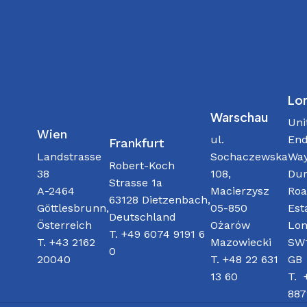
Lo
Warschau
Uni
Wien
ul.
End
Frankfurt
Sochaczewska
Way
Landstrasse
Robert-Koch
108,
Dur
38
Strasse 1a
Macierzysz
Roa
A-2464
63128 Dietzenbach,
05-850
Est
Göttlesbrunn,
Deutschland
Ożarów
Lon
Österreich
T. +49 6074 9191 6
Mazowiecki
SW1
T. +43 2162
0
T. +48 22 631
GB
20040
13 60
T. 
887