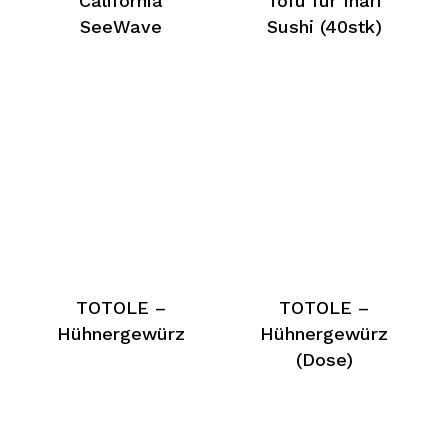
California
Tofu für Inari
SeeWave
Sushi (40stk)
TOTOLE –
TOTOLE –
Hühnergewürz
Hühnergewürz
(Dose)