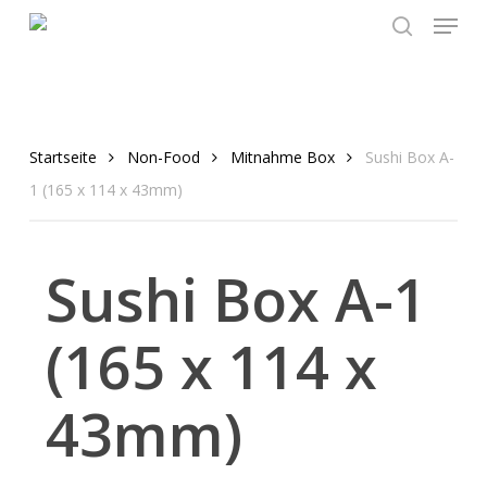
Menu
Skip
to
search
main
content
Startseite
Non-Food
Mitnahme Box
Sushi Box A-
1 (165 x 114 x 43mm)
Sushi Box A-1
(165 x 114 x
43mm)