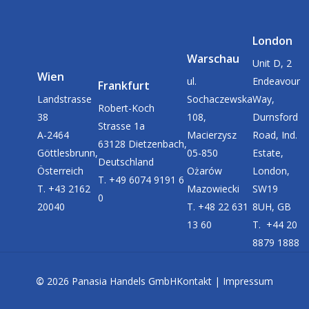
London
Warschau
Unit D, 2
Wien
ul.
Endeavour
Frankfurt
Landstrasse
Sochaczewska
Way,
Robert-Koch
38
108,
Durnsford
Strasse 1a
A-2464
Macierzysz
Road, Ind.
63128 Dietzenbach,
Göttlesbrunn,
05-850
Estate,
Deutschland
Österreich
Ożarów
London,
T. +49 6074 9191 6
T. +43 2162
Mazowiecki
SW19
0
20040
T. +48 22 631
8UH, GB
13 60
T. +44 20
8879 1888
©
2026
Panasia Handels GmbH
Kontakt
|
Impressum