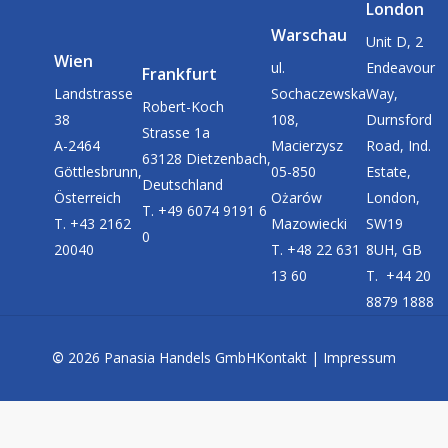
London
Warschau
Unit D, 2
Wien
ul.
Endeavour
Frankfurt
Landstrasse
Sochaczewska
Way,
Robert-Koch
38
108,
Durnsford
Strasse 1a
A-2464
Macierzysz
Road, Ind.
63128 Dietzenbach,
Göttlesbrunn,
05-850
Estate,
Deutschland
Österreich
Ożarów
London,
T. +49 6074 9191 6
T. +43 2162
Mazowiecki
SW19
0
20040
T. +48 22 631
8UH, GB
13 60
T. +44 20
8879 1888
©
2026
Panasia Handels GmbH
Kontakt
|
Impressum