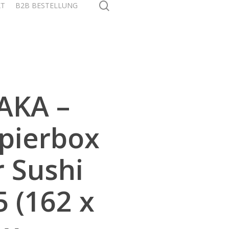
search
KT
B2B BESTELLUNG
AKA –
pierbox
r Sushi
5 (162 x