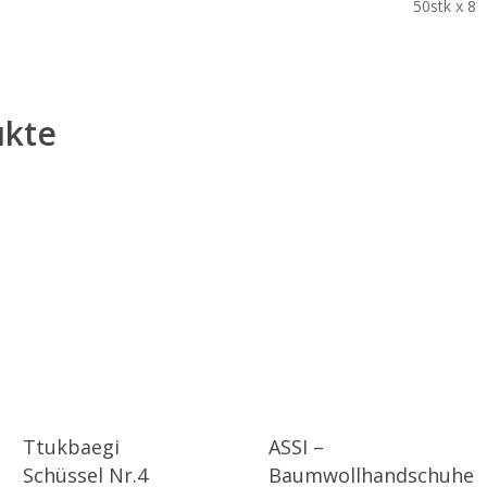
50stk x 8
ukte
Ttukbaegi
ASSI –
Schüssel Nr.4
Baumwollhandschuhe