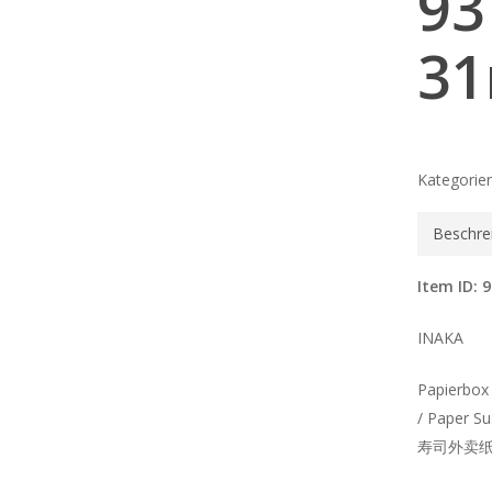
93
3
Kategorie
Beschre
Item ID: 
INAKA
Papierbox 
/ Paper Su
寿司外卖纸盒