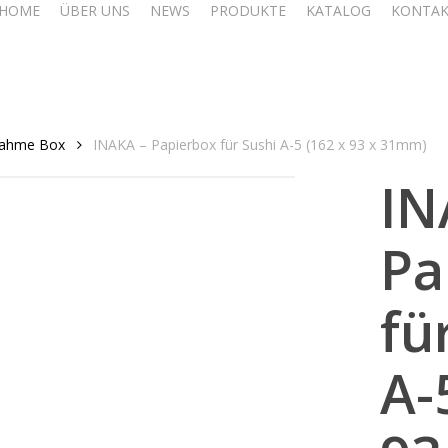
HOME
ÜBER UNS
NEWS
PRODUKTE
KATALOG
KONTA
nahme Box
INAKA – Papierbox für Sushi A-5 (162 x 93 x 31mm)
IN
Pa
fü
A-