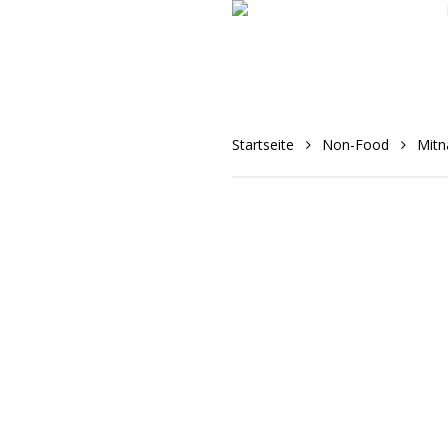
Skip
to
main
content
Startseite
Non-Food
Mit