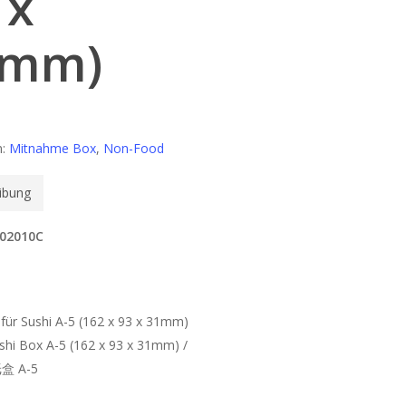
 x
1mm)
n:
Mitnahme Box
,
Non-Food
ibung
902010C
für Sushi A-5 (162 x 93 x 31mm)
shi Box A-5 (162 x 93 x 31mm) /
 A-5