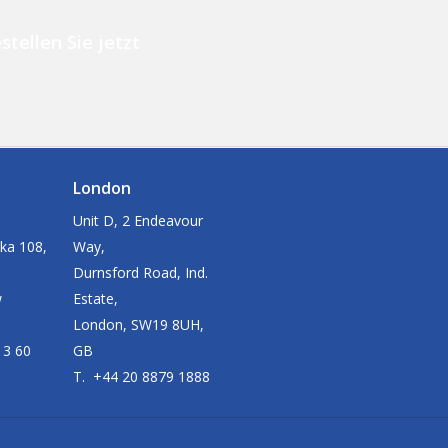
stellen Sie jetzt
London
Unit D, 2 Endeavour
ka 108,
Way,
Durnsford Road, Ind.
w
Estate,
London, SW19 8UH,
13 60
GB
T. +44 20 8879 1888