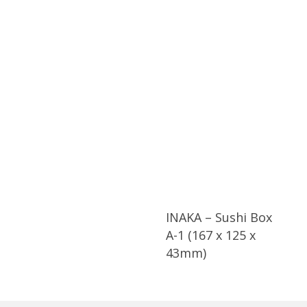
INAKA – Sushi Box
A-1 (167 x 125 x
43mm)