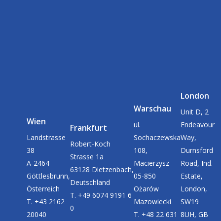
London
Warschau
Unit D, 2
Wien
ul.
Endeavour
Frankfurt
Landstrasse
Sochaczewska
Way,
Robert-Koch
38
108,
Durnsford
Strasse 1a
A-2464
Macierzysz
Road, Ind.
63128 Dietzenbach,
Göttlesbrunn,
05-850
Estate,
Deutschland
Österreich
Ożarów
London,
T. +49 6074 9191 6
T. +43 2162
Mazowiecki
SW19
0
20040
T. +48 22 631
8UH, GB