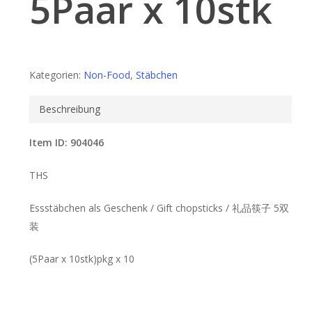
5Paar x 10stk
Kategorien:
Non-Food
,
Stäbchen
Beschreibung
Item ID: 904046
THS
Essstäbchen als Geschenk / Gift chopsticks / 礼品筷子 5双
装
(5Paar x 10stk)pkg x 10