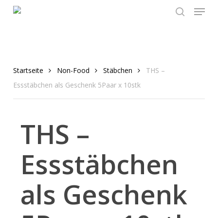
Menu
Skip
to
search
main
content
Startseite
Non-Food
Stäbchen
THS –
Essstäbchen als Geschenk 5Paar x 10stk
THS –
Essstäbchen
als Geschenk