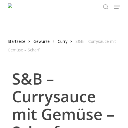
Menu
Skip
to
search
main
content
Startseite
Gewürze
Curry
S&B – Currysauce mit
Gemüse – Scharf
S&B –
Currysauce
mit Gemüse –