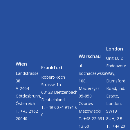
London
Warschau
Unit D, 2
Wien
ul.
Endeavour
Frankfurt
Landstrasse
Sochaczewska
Way,
Robert-Koch
38
108,
Durnsford
Strasse 1a
A-2464
Macierzysz
Road, Ind.
63128 Dietzenbach,
Göttlesbrunn,
05-850
Estate,
Deutschland
Österreich
Ożarów
London,
T. +49 6074 9191 6
T. +43 2162
Mazowiecki
SW19
0
20040
T. +48 22 631
8UH, GB
13 60
T. +44 20