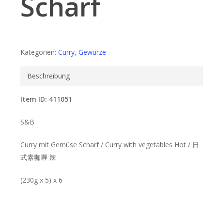
Scharf
Kategorien:
Curry
,
Gewürze
Beschreibung
Item ID: 411051
S&B
Curry mit Gemüse Scharf / Curry with vegetables Hot / 日
式素咖喱 辣
(230g x 5) x 6