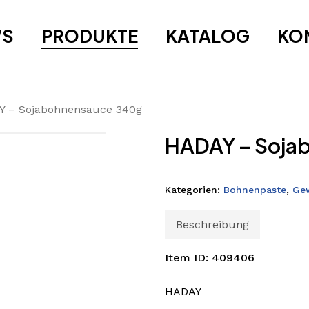
WS
PRODUKTE
KATALOG
KO
 – Sojabohnensauce 340g
HADAY – Soja
Kategorien:
Bohnenpaste
,
Ge
Beschreibung
Item ID: 409406
HADAY