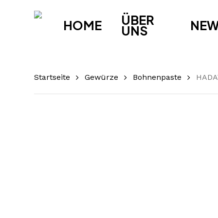
Skip
ÜBER
to
HOME
NE
UNS
main
content
Startseite
Gewürze
Bohnenpaste
HADAY