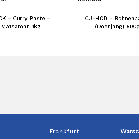
K – Curry Paste –
CJ-HCD – Bohnenp
Matsaman 1kg
(Doenjang) 500
Warsc
Frankfurt