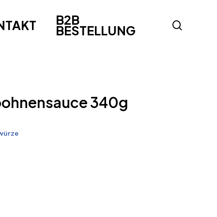
B2B
NTAKT
search
BESTELLUNG
bohnensauce 340g
würze