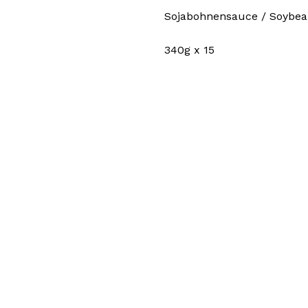
Sojabohnensauce / Soybe
340g x 15