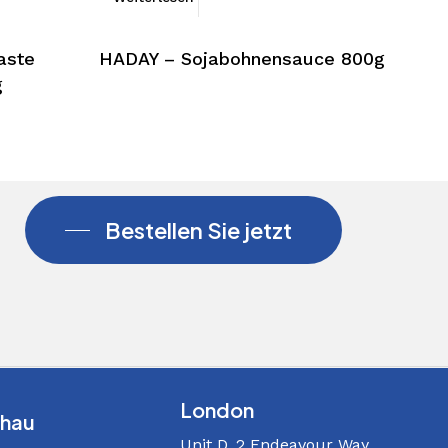
aste
HADAY – Sojabohnensauce 800g
g
Bestellen Sie jetzt
London
hau
Unit D, 2 Endeavour Way,