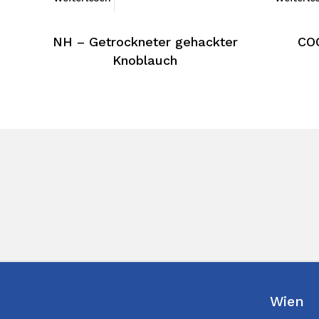
NH – Getrockneter gehackter
COC
Knoblauch
Wien