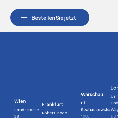
Bestellen Sie jetzt
Lo
Warschau
Uni
Wien
ul.
End
Frankfurt
Sochaczewska
Way
Landstrasse
Robert-Koch
108,
Dur
38