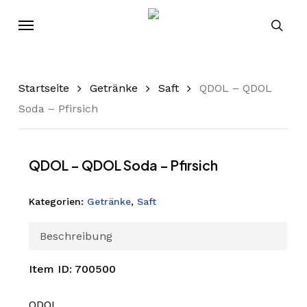
Skip
Menu
to
sear
main
content
Startseite
Getränke
Saft
QDOL – QDOL
Soda – Pfirsich
QDOL – QDOL Soda – Pfirsich
Kategorien:
Getränke
,
Saft
Beschreibung
Item ID: 700500
QDOL