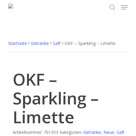
Menu
Skip
to
search
main
content
Startseite
Getränke
Saft
OKF – Sparkling – Limette
OKF –
Sparkling –
Limette
Artikelnummer:
701353
Kategorien:
Getränke
,
Neue
,
Saft