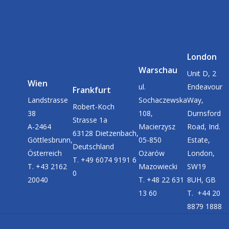
London
Warschau
Unit D, 2
Wien
ul.
Endeavour
Frankfurt
Landstrasse
Sochaczewska
Way,
Robert-Koch
38
108,
Durnsford
Strasse 1a
A-2464
Macierzysz
Road, Ind.
63128 Dietzenbach,
Göttlesbrunn,
05-850
Estate,
Deutschland
Österreich
Ożarów
London,
T. +49 6074 9191 6
T. +43 2162
Mazowiecki
SW19
0
20040
T. +48 22 631
8UH, GB
13 60
T. +44 20
8879 1888