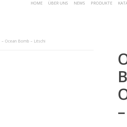
HOME
ÜBER UNS
NEWS
PRODUKTE
KAT
 Ocean Bomb – Litschi
–