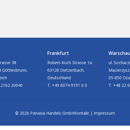
Frankfurt
Warscha
rasse 38
Robert-Koch Strasse 1a
ul. Sochac
 Göttlesbrunn,
63128 Dietzenbach,
Macierzysz
eich
Deutschland
05-850 Oż
 2162 20040
T. +49 6074 9191 6 0
T. +48 22 
©
2026
Panasia Handels GmbH
Kontakt
|
Impressum