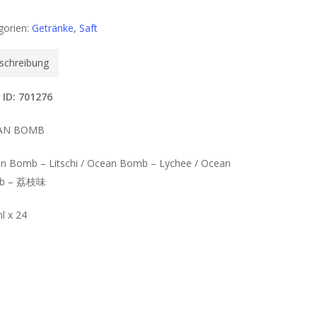
gorien:
Getränke
,
Saft
schreibung
 ID: 701276
AN BOMB
n Bomb – Litschi / Ocean Bomb – Lychee / Ocean
b – 荔枝味
l x 24