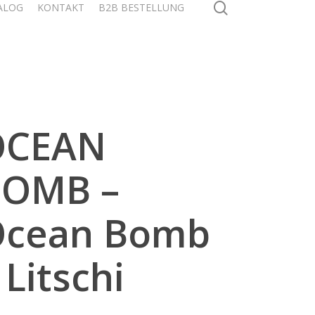
search
ALOG
KONTAKT
B2B BESTELLUNG
OCEAN
BOMB –
Ocean Bomb
 Litschi