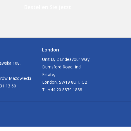
Bestellen Sie jetzt
London
u
Unit D, 2 Endeavour Way,
zewska 108,
Durnsford Road, Ind.
Estate,
arów Mazowiecki
London, SW19 8UH, GB
631 13 60
T. +44 20 8879 1888