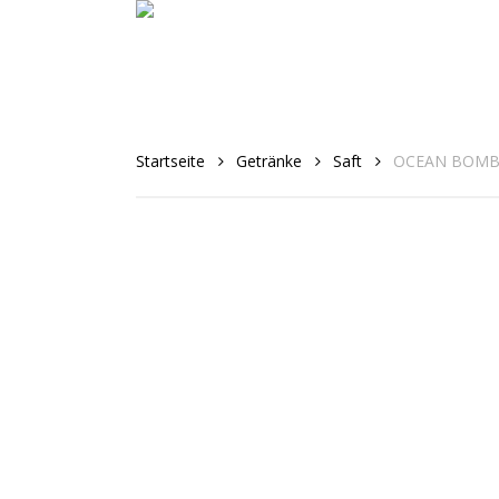
Skip
to
main
content
Startseite
Getränke
Saft
OCEAN BOMB –