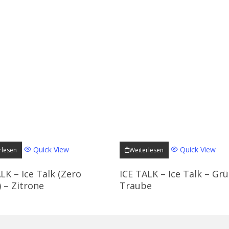
Quick View
Quick View
rlesen
Weiterlesen
LK – Ice Talk (Zero
ICE TALK – Ice Talk – Gr
 – Zitrone
Traube