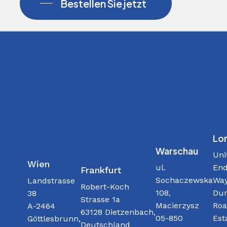
Bestellen Sie jetzt
Lo
Warschau
Uni
Wien
ul.
End
Frankfurt
Sochaczewska
Way
Landstrasse
Robert-Koch
108,
Dur
38
Strasse 1a
Macierzysz
Roa
A-2464
63128 Dietzenbach,
05-850
Est
Göttlesbrunn,
Deutschland