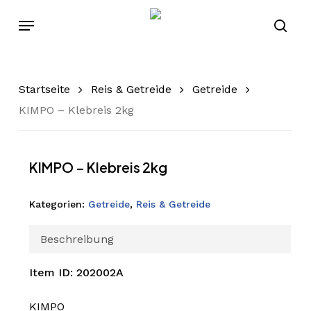
Skip
Menu
to
sear
main
content
Startseite
Reis & Getreide
Getreide
KIMPO – Klebreis 2kg
KIMPO – Klebreis 2kg
Kategorien:
Getreide
,
Reis & Getreide
Beschreibung
Item ID: 202002A
KIMPO