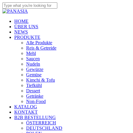
Skip
to
Close
main
Search
content
search
Menu
HOME
ÜBER UNS
NEWS
PRODUKTE
Alle Produkte
Reis & Getreide
Mehl
Saucen
Nudeln
Gewürze
Gemüse
Kimchi & Tofu
Tiefkühl
Dessert
Getränke
Non-Food
KATALOG
KONTAKT
B2B BESTELLUNG
ÖSTERREICH
DEUTSCHLAND