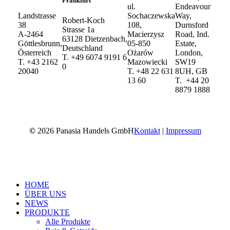
Frankfurt
ul.
Endeavour
Landstrasse
Sochaczewska
Way,
Robert-Koch
38
108,
Durnsford
Strasse 1a
A-2464
Macierzysz
Road, Ind.
63128 Dietzenbach,
Göttlesbrunn,
05-850
Estate,
Deutschland
Österreich
Ożarów
London,
T. +49 6074 9191 6
T. +43 2162
Mazowiecki
SW19
0
20040
T. +48 22 631
8UH, GB
13 60
T. +44 20
8879 1888
©
2026
Panasia Handels GmbH
Kontakt
|
Impressum
Close
HOME
Menu
ÜBER UNS
NEWS
PRODUKTE
Alle Produkte