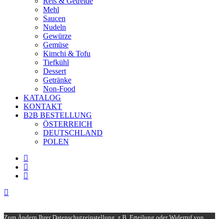
Reis & Getreide
Mehl
Saucen
Nudeln
Gewürze
Gemüse
Kimchi & Tofu
Tiefkühl
Dessert
Getränke
Non-Food
KATALOG
KONTAKT
B2B BESTELLUNG
ÖSTERREICH
DEUTSCHLAND
POLEN
Zum Ändern Ihrer Datenschutzeinstellung, z.B. Erteilung oder Widerruf von