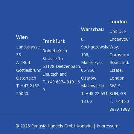
London
Warschau
Unit D, 2
Wien
ul.
Endeavour
Frankfurt
Landstrasse
Sochaczewska
Way,
Robert-Koch
38
108,
Durnsford
Strasse 1a
A-2464
Macierzysz
Road, Ind.
63128 Dietzenbach,
Göttlesbrunn,
05-850
Estate,
Deutschland
Österreich
Ożarów
London,
T. +49 6074 9191 6
T. +43 2162
Mazowiecki
SW19
0
20040
T. +48 22 631
8UH, GB
13 60
T. +44 20
8879 1888
©
2026
Panasia Handels GmbH
Kontakt
|
Impressum