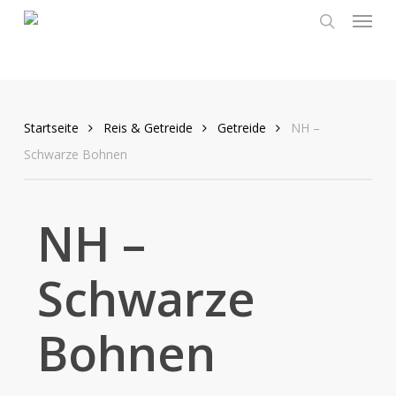
Menu
Skip
to
search
main
content
Startseite
Reis & Getreide
Getreide
NH –
Schwarze Bohnen
NH –
Schwarze
Bohnen