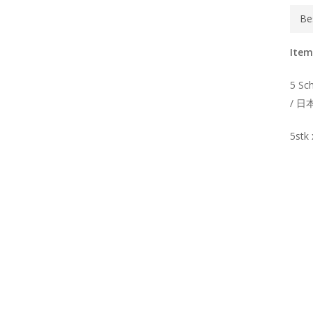
Be
Item
5 Sc
/ 日
5stk 