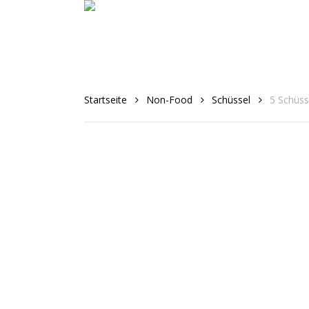
Skip
to
main
content
Startseite
Non-Food
Schüssel
5 Schüss