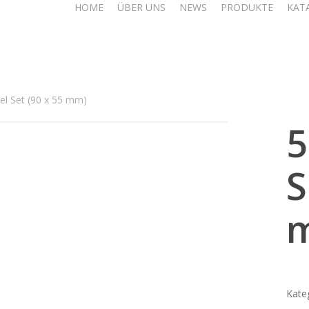
HOME
ÜBER UNS
NEWS
PRODUKTE
KAT
el Set (90 x 55 mm)
5
S
Kate