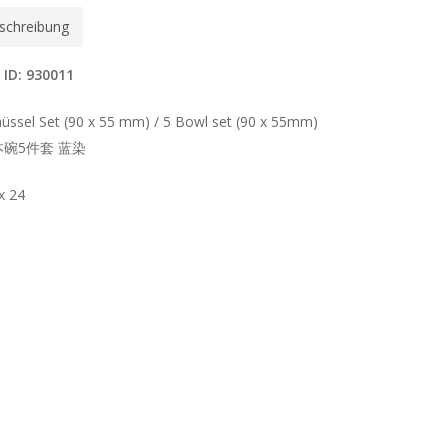
schreibung
 ID: 930011
hüssel Set (90 x 55 mm) / 5 Bowl set (90 x 55mm)
本碗5件套 蓝染
x 24