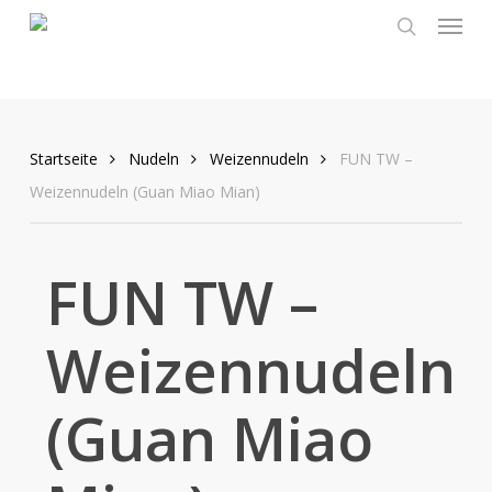
Menu
Skip
to
search
main
content
Startseite
Nudeln
Weizennudeln
FUN TW –
Weizennudeln (Guan Miao Mian)
FUN TW –
Weizennudeln
(Guan Miao