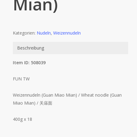
Mian)
Kategorien:
Nudeln
,
Weizennudeln
Beschreibung
Item ID: 508039
FUN TW
Weizennudeln (Guan Miao Mian) / Wheat noodle (Guan
Miao Mian) / 关庙面
400g x 18