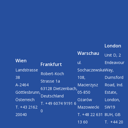
London
Warschau
Unit D, 2
Wien
ul.
Endeavour
Frankfurt
Landstrasse
Sochaczewska
Way,
Robert-Koch
38
108,
Durnsford
Strasse 1a
A-2464
Macierzysz
Road, Ind.
63128 Dietzenbach,
Göttlesbrunn,
05-850
Estate,
Deutschland
Österreich
Ożarów
London,
T. +49 6074 9191 6
T. +43 2162
Mazowiecki
SW19
0
20040
T. +48 22 631
8UH, GB
13 60
T. +44 20