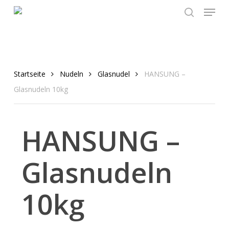
Menu
Skip
to
search
main
content
Startseite
Nudeln
Glasnudel
HANSUNG –
Glasnudeln 10kg
HANSUNG –
Glasnudeln
10kg