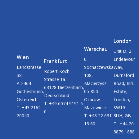
London
Warschau
Unit D, 2
Wien
ul.
Endeavour
Frankfurt
Landstrasse
Sochaczewska
Way,
Robert-Koch
38
108,
Durnsford
Strasse 1a
A-2464
Macierzysz
Road, Ind.
63128 Dietzenbach,
Göttlesbrunn,
05-850
Estate,
Deutschland
Österreich
Ożarów
London,
T. +49 6074 9191 6
T. +43 2162
Mazowiecki
SW19
0
20040
T. +48 22 631
8UH, GB
13 60
T. +44 20
8879 1888