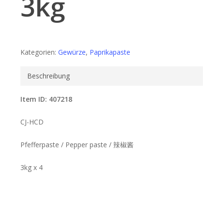
3kg
Kategorien:
Gewürze
,
Paprikapaste
Beschreibung
Item ID: 407218
CJ-HCD
Pfefferpaste / Pepper paste / 辣椒酱
3kg x 4