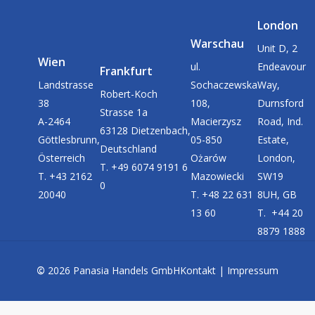
London
Warschau
Unit D, 2
Wien
ul.
Endeavour
Frankfurt
Landstrasse
Sochaczewska
Way,
Robert-Koch
38
108,
Durnsford
Strasse 1a
A-2464
Macierzysz
Road, Ind.
63128 Dietzenbach,
Göttlesbrunn,
05-850
Estate,
Deutschland
Österreich
Ożarów
London,
T. +49 6074 9191 6
T. +43 2162
Mazowiecki
SW19
0
20040
T. +48 22 631
8UH, GB
13 60
T. +44 20
8879 1888
©
2026
Panasia Handels GmbH
Kontakt
|
Impressum