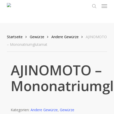
Menu
Skip
to
search
main
content
Startseite
Gewürze
Andere Gewürze
AJINOMOTO
– Mononatriumglutamat
AJINOMOTO –
Mononatriumg
Kategorien:
Andere Gewürze
,
Gewürze