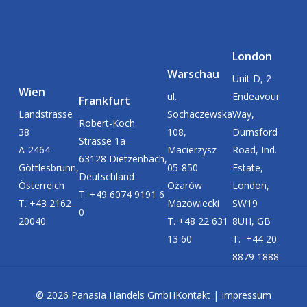
London
Warschau
Unit D, 2
Wien
ul.
Endeavour
Frankfurt
Landstrasse
Sochaczewska
Way,
Robert-Koch
38
108,
Durnsford
Strasse 1a
A-2464
Macierzysz
Road, Ind.
63128 Dietzenbach,
Göttlesbrunn,
05-850
Estate,
Deutschland
Österreich
Ożarów
London,
T. +49 6074 9191 6
T. +43 2162
Mazowiecki
SW19
0
20040
T. +48 22 631
8UH, GB
13 60
T. +44 20
8879 1888
©
2026
Panasia Handels GmbH
Kontakt
|
Impressum