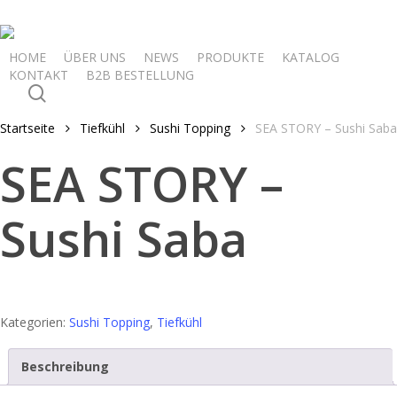
Skip
to
main
HOME
ÜBER UNS
NEWS
PRODUKTE
KATALOG
KONTAKT
B2B BESTELLUNG
content
search
Startseite
Tiefkühl
Sushi Topping
SEA STORY – Sushi Saba
SEA STORY –
Sushi Saba
Kategorien:
Sushi Topping
,
Tiefkühl
Beschreibung