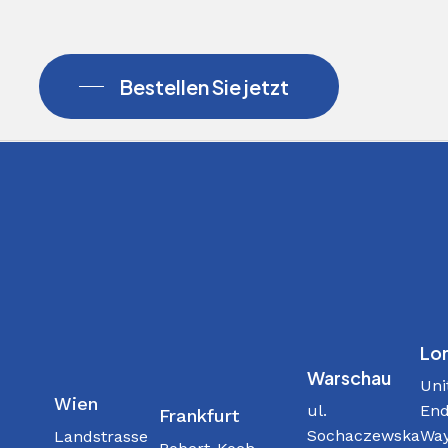
Bestellen Sie jetzt
Lo
Warschau
Uni
Wien
ul.
End
Frankfurt
Sochaczewska
Way
Landstrasse