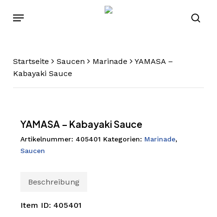
Skip
Menu
to
sear
main
content
Startseite
Saucen
Marinade
YAMASA –
Kabayaki Sauce
YAMASA – Kabayaki Sauce
Artikelnummer:
405401
Kategorien:
Marinade
,
Saucen
Beschreibung
Item ID: 405401