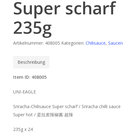
Super scharf
235g
Artikelnummer:
408005
Kategorien:
Chilisauce
,
Saucen
Beschreibung
Item ID: 408005
UNI-EAGLE
Sriracha-Chilisauce Super scharf / Sriracha chilli sauce
Super hot / 是拉差辣椒酱 超辣
235g x 24