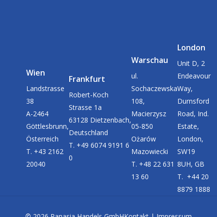
London
Warschau
Unit D, 2
Wien
ul.
Endeavour
Frankfurt
Landstrasse
Sochaczewska
Way,
Robert-Koch
38
108,
Durnsford
Strasse 1a
A-2464
Macierzysz
Road, Ind.
63128 Dietzenbach,
Göttlesbrunn,
05-850
Estate,
Deutschland
Österreich
Ożarów
London,
T. +49 6074 9191 6
T. +43 2162
Mazowiecki
SW19
0
20040
T. +48 22 631
8UH, GB
13 60
T. +44 20
8879 1888
©
2026
Panasia Handels GmbH
Kontakt
|
Impressum