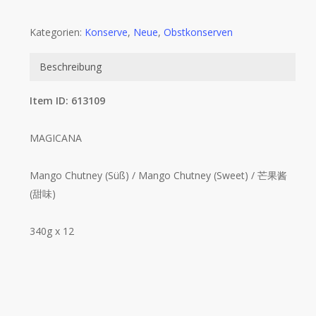
Kategorien:
Konserve
,
Neue
,
Obstkonserven
Beschreibung
Item ID: 613109
MAGICANA
Mango Chutney (Süß) / Mango Chutney (Sweet) / 芒果酱
(甜味)
340g x 12