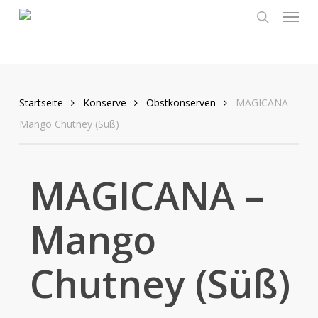
Menu
Skip
to
search
main
content
Startseite
Konserve
Obstkonserven
MAGICANA –
Mango Chutney (Süß)
MAGICANA –
Mango
Chutney (Süß)