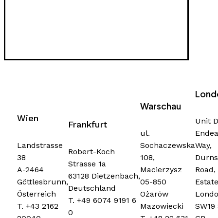
Lond
Warschau
Wien
Unit D
Frankfurt
ul.
Endea
Sochaczewska
Way,
Landstrasse
Robert-Koch
108,
Durns
38
Strasse 1a
Macierzysz
Road, 
A-2464
63128 Dietzenbach,
05-850
Estate
Göttlesbrunn,
Deutschland
Ożarów
Londo
Österreich
T. +49 6074 9191 6
Mazowiecki
SW19 
T. +43 2162
0