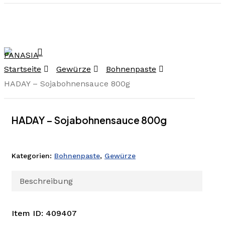
Skip
to
main
content
search
Menu
Startseite
Gewürze
Bohnenpaste
HADAY – Sojabohnensauce 800g
HADAY – Sojabohnensauce 800g
Kategorien:
Bohnenpaste
,
Gewürze
Beschreibung
Item ID: 409407