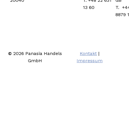
T. +48 22 631
GB
20040
13 60
T. +4
8879 
©
2026
Panasia Handels
Kontakt
|
GmbH
Impressum