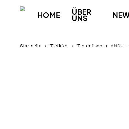
Skip
ÜBER
to
HOME
NE
UNS
main
content
Startseite
Tiefkühl
Tintenfisch
ANDU – 