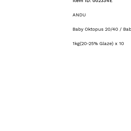
Item ID: 002334E
ANDU
Baby Oktopus 20/40 / B
1kg(20-25% Glaze) x 10