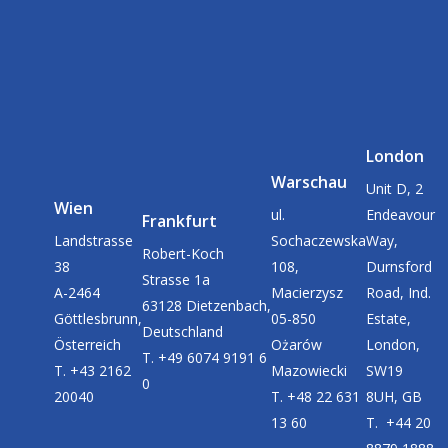
London
Warschau
Unit D, 2
Wien
ul.
Endeavour
Frankfurt
Landstrasse
Sochaczewska
Way,
Robert-Koch
38
108,
Durnsford
Strasse 1a
A-2464
Macierzysz
Road, Ind.
63128 Dietzenbach,
Göttlesbrunn,
05-850
Estate,
Deutschland
Österreich
Ożarów
London,
T. +49 6074 9191 6
T. +43 2162
Mazowiecki
SW19
0
20040
T. +48 22 631
8UH, GB
13 60
T. +44 20