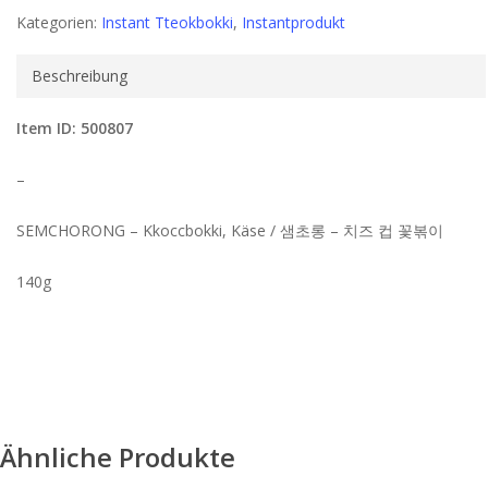
Kategorien:
Instant Tteokbokki
,
Instantprodukt
Beschreibung
Item ID: 500807
–
SEMCHORONG – Kkoccbokki, Käse / 샘초롱 – 치즈 컵 꽃볶이
140g
Ähnliche Produkte