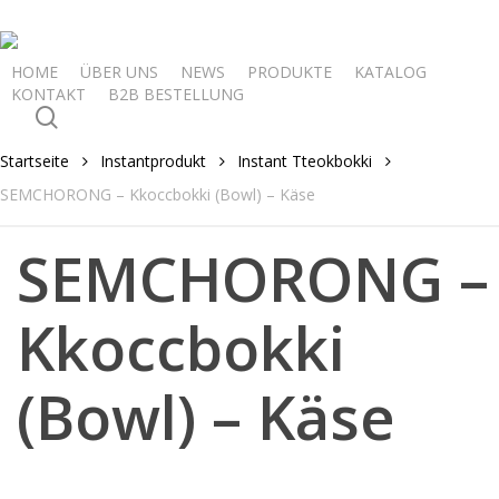
Skip
to
main
HOME
ÜBER UNS
NEWS
PRODUKTE
KATALOG
KONTAKT
B2B BESTELLUNG
content
search
Startseite
Instantprodukt
Instant Tteokbokki
SEMCHORONG – Kkoccbokki (Bowl) – Käse
SEMCHORONG –
Kkoccbokki
(Bowl) – Käse