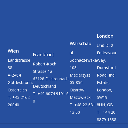
London
Warschau
Unit D, 2
Wien
ul.
Endeavour
Frankfurt
Landstrasse
Sochaczewska
Way,
Robert-Koch
38
108,
Durnsford
Strasse 1a
A-2464
Macierzysz
Road, Ind.
63128 Dietzenbach,
Göttlesbrunn,
05-850
Estate,
Deutschland
Österreich
Ożarów
London,
T. +49 6074 9191 6
T. +43 2162
Mazowiecki
SW19
0
20040
T. +48 22 631
8UH, GB
13 60
T. +44 20
8879 1888