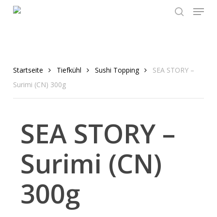
Menu
Skip
to
search
main
content
Startseite
Tiefkühl
Sushi Topping
SEA STORY –
Surimi (CN) 300g
SEA STORY –
Surimi (CN)
300g