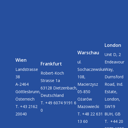
London
Warschau
Unit D, 2
Wien
ul.
Endeavour
Frankfurt
Landstrasse
Sochaczewska
Way,
Robert-Koch
38
108,
Durnsford
Strasse 1a
A-2464
Macierzysz
Road, Ind.
63128 Dietzenbach,
Göttlesbrunn,
05-850
Estate,
Deutschland
Österreich
Ożarów
London,
T. +49 6074 9191 6
T. +43 2162
Mazowiecki
SW19
0
20040
T. +48 22 631
8UH, GB
13 60
T. +44 20