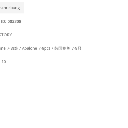
schreibung
 ID: 003308
STORY
one 7-8stk / Abalone 7-8pcs / 韩国鲍鱼 7-8只
x 10