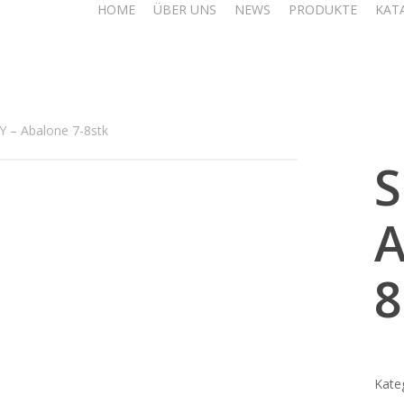
HOME
ÜBER UNS
NEWS
PRODUKTE
KAT
 – Abalone 7-8stk
S
A
8
Kate