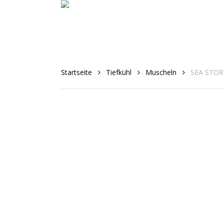
Skip
to
main
content
Startseite
Tiefkühl
Muscheln
SEA STORY