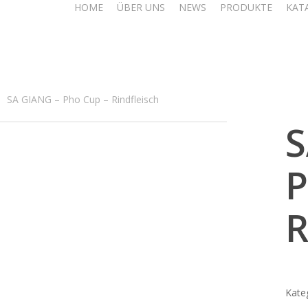
HOME
ÜBER UNS
NEWS
PRODUKTE
KAT
SA GIANG – Pho Cup – Rindfleisch
S
P
R
Kate