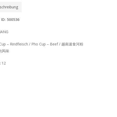
schreibung
 ID: 500536
IANG
Cup – Rindfleisch / Pho Cup – Beef / 越南速食河粉
牛肉风味
x 12