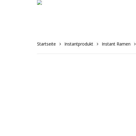
Skip
to
main
content
Startseite
Instantprodukt
Instant Ramen