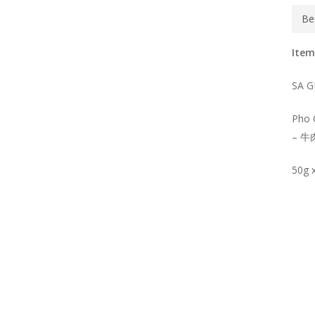
Be
Item
SA G
Pho 
– 
50g 