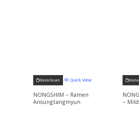
Quick View
Weiterlesen
Weite
NONGSHIM – Ramen
NONGS
Ansungtangmyun
– Mild