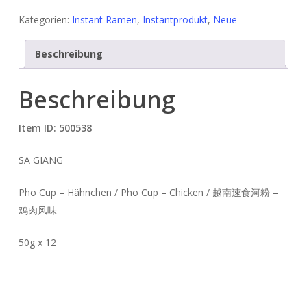
Kategorien:
Instant Ramen
,
Instantprodukt
,
Neue
Beschreibung
Beschreibung
Item ID: 500538
SA GIANG
Pho Cup – Hähnchen / Pho Cup – Chicken / 越南速食河粉 –
鸡肉风味
50g x 12