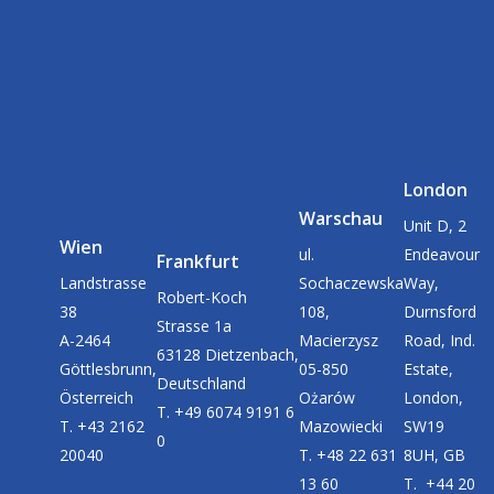
London
Warschau
Unit D, 2
Wien
ul.
Endeavour
Frankfurt
Landstrasse
Sochaczewska
Way,
Robert-Koch
38
108,
Durnsford
Strasse 1a
A-2464
Macierzysz
Road, Ind.
63128 Dietzenbach,
Göttlesbrunn,
05-850
Estate,
Deutschland
Österreich
Ożarów
London,
T. +49 6074 9191 6
T. +43 2162
Mazowiecki
SW19
0
20040
T. +48 22 631
8UH, GB
13 60
T. +44 20