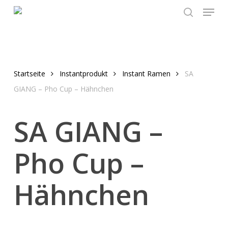
Menu
Skip
to
search
main
content
Startseite
Instantprodukt
Instant Ramen
SA
GIANG – Pho Cup – Hähnchen
SA GIANG –
Pho Cup –
Hähnchen