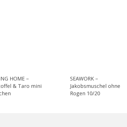
ING HOME –
SEAWORK –
toffel & Taro mini
Jakobsmuschel ohne
lchen
Rogen 10/20