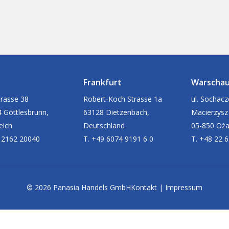
Frankfurt
Warscha
rasse 38
Robert-Koch Strasse 1a
ul. Sochac
 Göttlesbrunn,
63128 Dietzenbach,
Macierzysz
eich
Deutschland
05-850 Oż
 2162 20040
T. +49 6074 9191 6 0
T. +48 22 
©
2026
Panasia Handels GmbH
Kontakt
|
Impressum