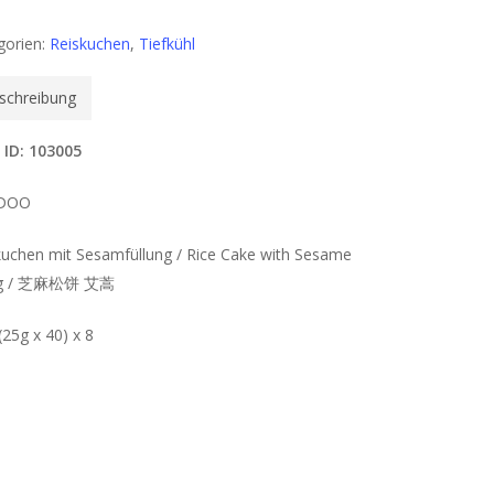
gorien:
Reiskuchen
,
Tiefkühl
schreibung
 ID: 103005
DOO
kuchen mit Sesamfüllung / Rice Cake with Sesame
ing / 芝麻松饼 艾蒿
(25g x 40) x 8