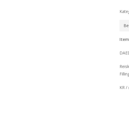
Kate
Be
Item
DAE
Reis
Fill
KR / 