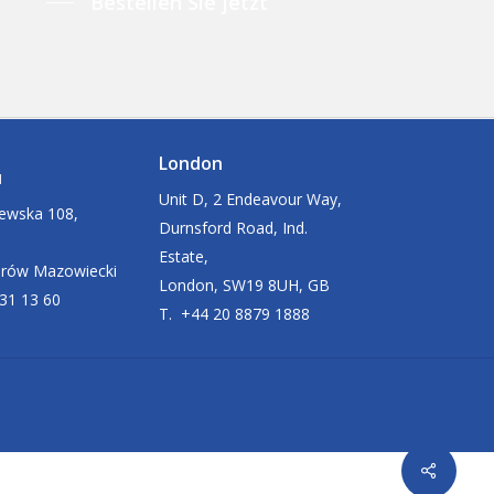
Bestellen Sie jetzt
London
u
Unit D, 2 Endeavour Way,
zewska 108,
Durnsford Road, Ind.
Estate,
arów Mazowiecki
London, SW19 8UH, GB
631 13 60
T. +44 20 8879 1888