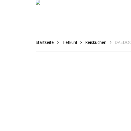
Skip
to
main
content
Startseite
Tiefkühl
Reiskuchen
DAEDOO 