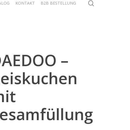
search
ALOG
KONTAKT
B2B BESTELLUNG
DAEDOO –
eiskuchen
it
esamfüllung