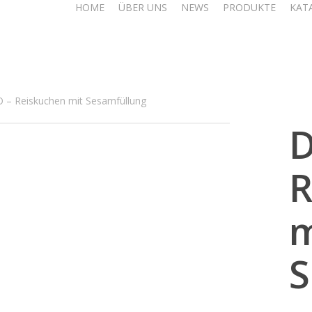
HOME
ÜBER UNS
NEWS
PRODUKTE
KAT
– Reiskuchen mit Sesamfüllung
R
m
S