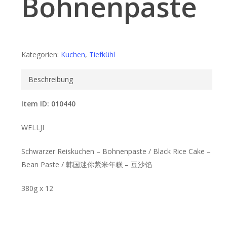
Bohnenpaste
Kategorien:
Kuchen
,
Tiefkühl
Beschreibung
Item ID: 010440
WELLJI
Schwarzer Reiskuchen – Bohnenpaste / Black Rice Cake –
Bean Paste / 韩国迷你紫米年糕 – 豆沙馅
380g x 12