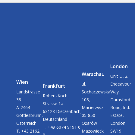
London
Warschau
Unit D, 2
Wien
ul.
Endeavour
Frankfurt
Landstrasse
Sochaczewska
Way,
Robert-Koch
38
108,
Durnsford
Strasse 1a
A-2464
Macierzysz
Road, Ind.
63128 Dietzenbach,
Göttlesbrunn,
05-850
Estate,
Deutschland
Österreich
Ożarów
London,
T. +49 6074 9191 6
T. +43 2162
Mazowiecki
SW19
0