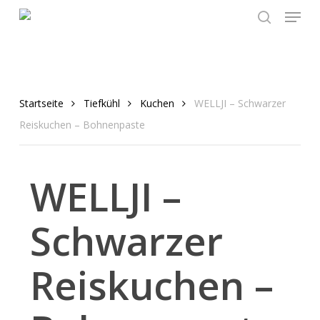
Menu
Skip
to
search
main
content
Startseite
Tiefkühl
Kuchen
WELLJI – Schwarzer
Reiskuchen – Bohnenpaste
WELLJI –
Schwarzer
Reiskuchen –