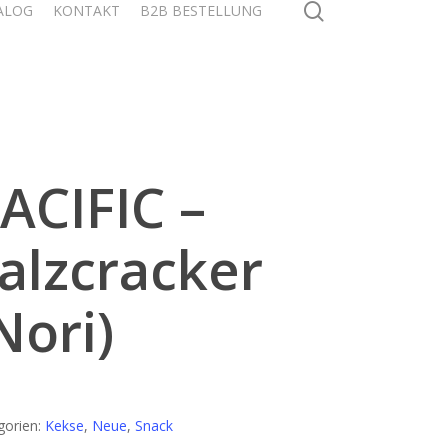
search
ALOG
KONTAKT
B2B BESTELLUNG
ACIFIC –
alzcracker
Nori)
gorien:
Kekse
,
Neue
,
Snack