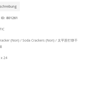
schreibung
 ID: 801261
FIC
cracker (Nori) / Soda Crackers (Nori) / 太平苏打饼干
味
 x 24