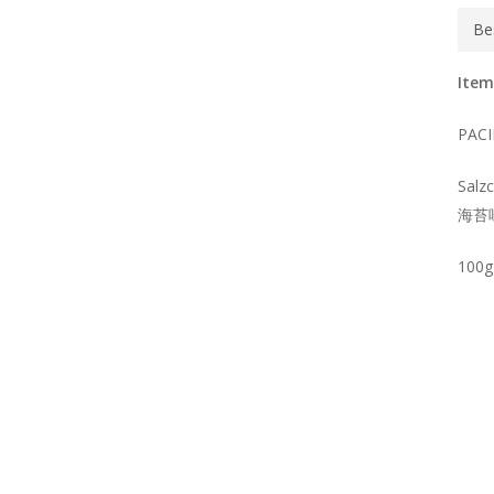
Be
Item
PACI
Salz
海苔
100g