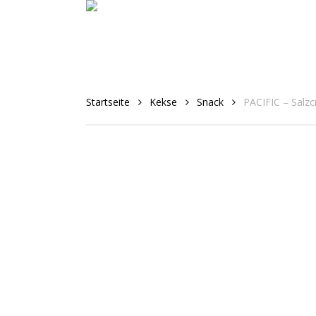
Skip
to
main
content
Startseite
Kekse
Snack
PACIFIC – Salzc