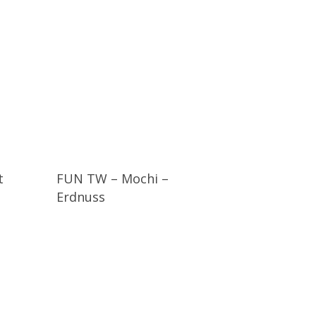
t
FUN TW – Mochi –
Erdnuss