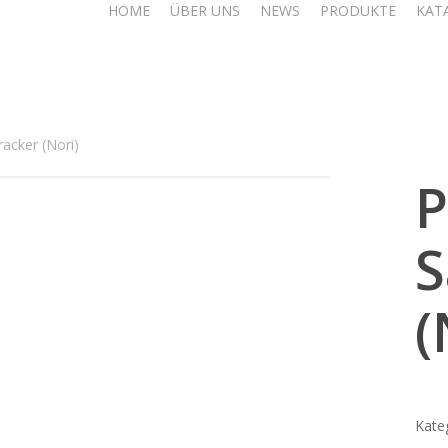
HOME
ÜBER UNS
NEWS
PRODUKTE
KAT
racker (Nori)
P
S
(
Kate