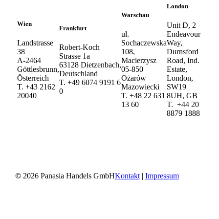
London
Warschau
Wien
Unit D, 2
Frankfurt
ul.
Endeavour
Landstrasse
Sochaczewska
Way,
Robert-Koch
38
108,
Durnsford
Strasse 1a
A-2464
Macierzysz
Road, Ind.
63128 Dietzenbach,
Göttlesbrunn,
05-850
Estate,
Deutschland
Österreich
Ożarów
London,
T. +49 6074 9191 6
T. +43 2162
Mazowiecki
SW19
0
20040
T. +48 22 631
8UH, GB
13 60
T. +44 20
8879 1888
©
2026
Panasia Handels GmbH
Kontakt
|
Impressum