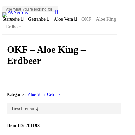
Skip
to
search
Menu
Close
main
Startseite
Getränke
Aloe Vera
OKF – Aloe King
Search
content
– Erdbeer
OKF – Aloe King –
Erdbeer
Kategorien:
Aloe Vera
,
Getränke
Beschreibung
Item ID: 701198