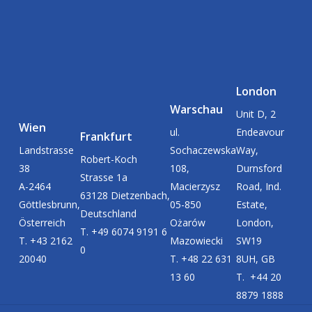
London
Warschau
Unit D, 2
Wien
ul.
Endeavour
Frankfurt
Landstrasse
Sochaczewska
Way,
Robert-Koch
38
108,
Durnsford
Strasse 1a
A-2464
Macierzysz
Road, Ind.
63128 Dietzenbach,
Göttlesbrunn,
05-850
Estate,
Deutschland
Österreich
Ożarów
London,
T. +49 6074 9191 6
T. +43 2162
Mazowiecki
SW19
0
20040
T. +48 22 631
8UH, GB
13 60
T. +44 20
8879 1888