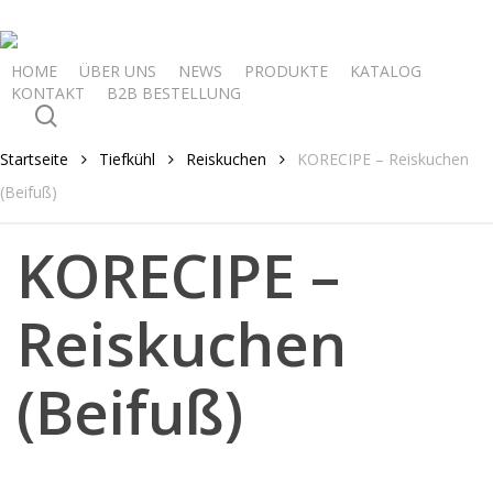
Skip
to
main
HOME
ÜBER UNS
NEWS
PRODUKTE
KATALOG
KONTAKT
B2B BESTELLUNG
content
search
Startseite
Tiefkühl
Reiskuchen
KORECIPE – Reiskuchen
(Beifuß)
KORECIPE –
Reiskuchen
(Beifuß)