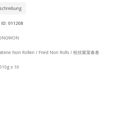
schreibung
 ID: 011208
ONGWON
atene Nori Rollen / Fried Nori Rolls / 粉丝紫菜春卷
 510g x 10