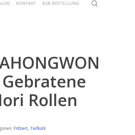
search
ALOG
KONTAKT
B2B BESTELLUNG
SAHONGWON
 Gebratene
ori Rollen
gorien:
Frittiert
,
Tiefkühl