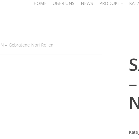
HOME
ÜBER UNS
NEWS
PRODUKTE
KAT
– Gebratene Nori Rollen
–
N
Kate