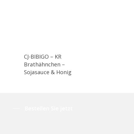
CJ-BIBIGO – KR
Brathähnchen –
Sojasauce & Honig
Bestellen Sie jetzt