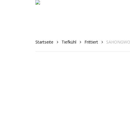
Skip
to
main
content
Startseite
Tiefkühl
Frittiert
SAHONGWON 