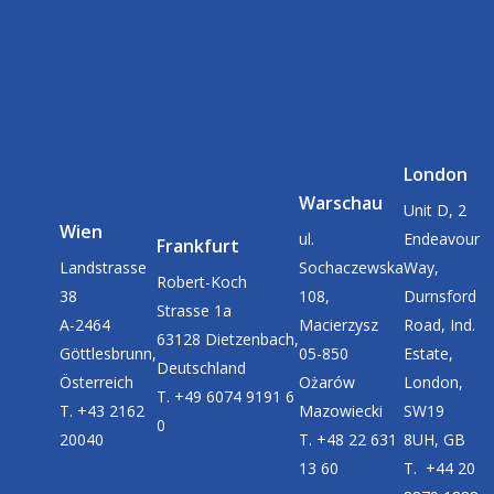
London
Warschau
Unit D, 2
Wien
ul.
Endeavour
Frankfurt
Landstrasse
Sochaczewska
Way,
Robert-Koch
38
108,
Durnsford
Strasse 1a
A-2464
Macierzysz
Road, Ind.
63128 Dietzenbach,
Göttlesbrunn,
05-850
Estate,
Deutschland
Österreich
Ożarów
London,
T. +49 6074 9191 6
T. +43 2162
Mazowiecki
SW19
0
20040
T. +48 22 631
8UH, GB
13 60
T. +44 20