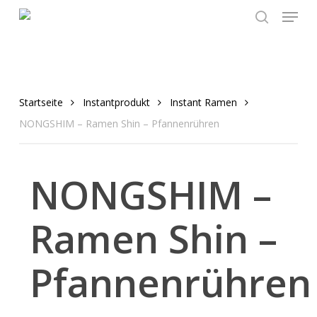
Menu
Skip
to
search
main
content
Startseite
Instantprodukt
Instant Ramen
NONGSHIM – Ramen Shin – Pfannenrühren
NONGSHIM –
Ramen Shin –
Pfannenrühren