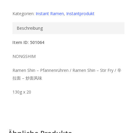
Kategorien:
Instant Ramen
,
Instantprodukt
Beschreibung
Item ID: 501064
NONGSHIM
Ramen Shin – Pfannenrühren / Ramen Shin – Stir Fry / 辛
拉面 – 炒面风味
130g x 20