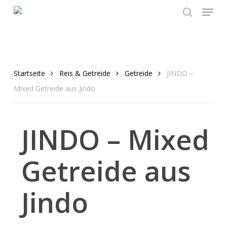
Menu
Skip
to
search
main
content
Startseite
Reis & Getreide
Getreide
JINDO –
Mixed Getreide aus Jindo
JINDO – Mixed
Getreide aus
Jindo