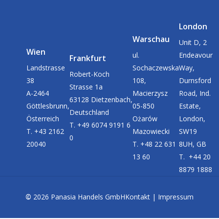
London
Warschau
Unit D, 2
Wien
ul.
Endeavour
Frankfurt
Landstrasse
Sochaczewska
Way,
Robert-Koch
38
108,
Durnsford
Strasse 1a
A-2464
Macierzysz
Road, Ind.
63128 Dietzenbach,
Göttlesbrunn,
05-850
Estate,
Deutschland
Österreich
Ożarów
London,
T. +49 6074 9191 6
T. +43 2162
Mazowiecki
SW19
0
20040
T. +48 22 631
8UH, GB
13 60
T. +44 20
8879 1888
©
2026
Panasia Handels GmbH
Kontakt
|
Impressum