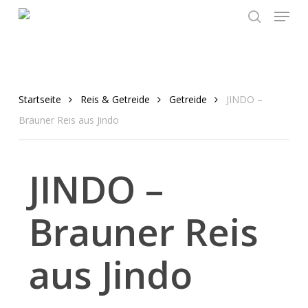
Menu
Skip
to
search
main
content
Startseite
Reis & Getreide
Getreide
JINDO –
Brauner Reis aus Jindo
JINDO –
Brauner Reis
aus Jindo