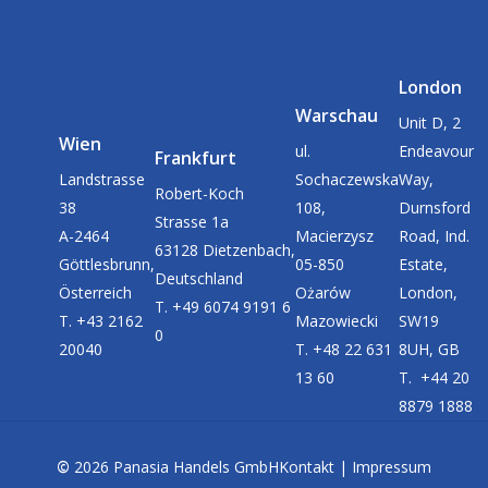
London
Warschau
Unit D, 2
Wien
ul.
Endeavour
Frankfurt
Landstrasse
Sochaczewska
Way,
Robert-Koch
38
108,
Durnsford
Strasse 1a
A-2464
Macierzysz
Road, Ind.
63128 Dietzenbach,
Göttlesbrunn,
05-850
Estate,
Deutschland
Österreich
Ożarów
London,
T. +49 6074 9191 6
T. +43 2162
Mazowiecki
SW19
0
20040
T. +48 22 631
8UH, GB
13 60
T. +44 20
8879 1888
©
2026
Panasia Handels GmbH
Kontakt
|
Impressum