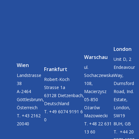
London
Warschau
Unit D, 2
Wien
ul.
Endeavour
Frankfurt
Landstrasse
Sochaczewska
Way,
Robert-Koch
38
108,
Durnsford
Strasse 1a
A-2464
Macierzysz
Road, Ind.
63128 Dietzenbach,
Göttlesbrunn,
05-850
Estate,
Deutschland
Österreich
Ożarów
London,
T. +49 6074 9191 6
T. +43 2162
Mazowiecki
SW19
0
20040
T. +48 22 631
8UH, GB
13 60
T. +44 20