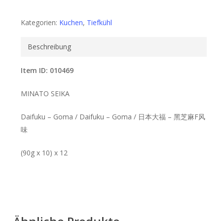
Kategorien:
Kuchen
,
Tiefkühl
Beschreibung
Item ID: 010469
MINATO SEIKA
Daifuku – Goma / Daifuku – Goma / 日本大福 – 黑芝麻F风
味
(90g x 10) x 12