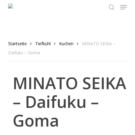
Menu
Skip
to
search
main
content
Startseite
Tiefkühl
Kuchen
MINATO SEIKA –
Daifuku – Goma
MINATO SEIKA
– Daifuku –
Goma