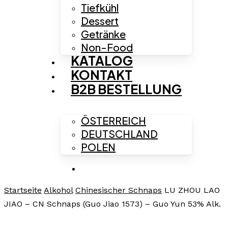
Menu
s
Tiefkühl
Dessert
Getränke
Non-Food
KATALOG
KONTAKT
B2B BESTELLUNG
ÖSTERREICH
DEUTSCHLAND
POLEN
search
Startseite
Alkohol
Chinesischer Schnaps
LU ZHOU LAO
JIAO – CN Schnaps (Guo Jiao 1573) – Guo Yun 53% Alk.