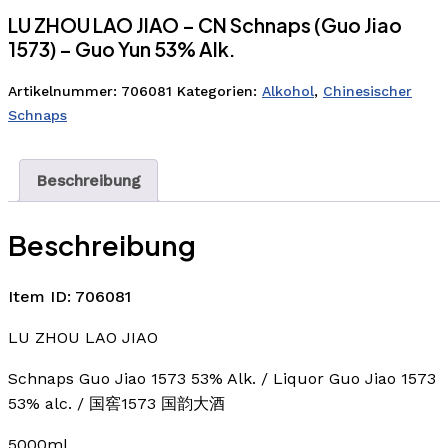
LU ZHOU LAO JIAO – CN Schnaps (Guo Jiao
1573) – Guo Yun 53% Alk.
Artikelnummer:
706081
Kategorien:
Alkohol
,
Chinesischer
Schnaps
Beschreibung
Beschreibung
Item ID: 706081
LU ZHOU LAO JIAO
Schnaps Guo Jiao 1573 53% Alk. / Liquor Guo Jiao 1573
53% alc. / 国窖1573 国韵大酒
5000ml