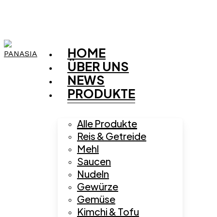
Skip
to
main
content
HOME
ÜBER UNS
NEWS
PRODUKTE
Alle Produkte
Reis & Getreide
Mehl
Saucen
Nudeln
Gewürze
Gemüse
Kimchi & Tofu