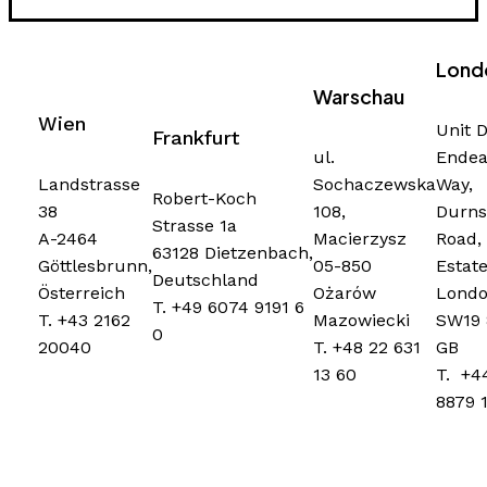
Lond
Warschau
Wien
Unit D
Frankfurt
ul.
Endea
Sochaczewska
Way,
Landstrasse
Robert-Koch
108,
Durns
38
Strasse 1a
Macierzysz
Road, 
A-2464
63128 Dietzenbach,
05-850
Estate
Göttlesbrunn,
Deutschland
Ożarów
Londo
Österreich
T. +49 6074 9191 6
Mazowiecki
SW19 
T. +43 2162
0
T. +48 22 631
GB
20040
13 60
T. +4
8879 