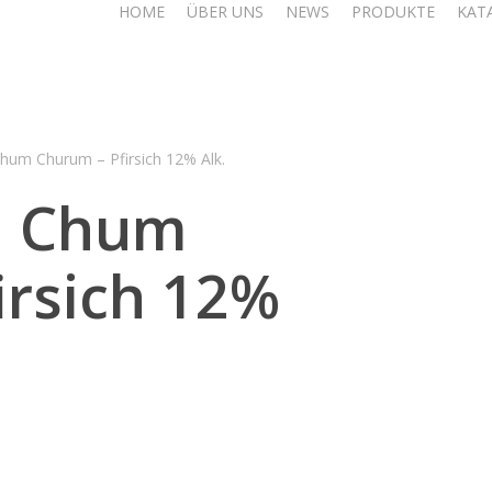
HOME
ÜBER UNS
NEWS
PRODUKTE
KAT
hum Churum – Pfirsich 12% Alk.
u Chum
irsich 12%