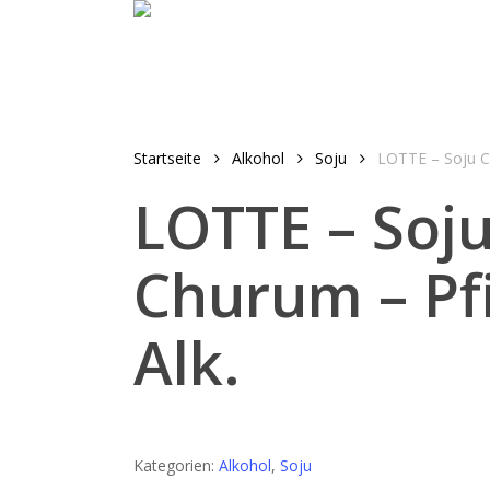
Skip
to
main
content
Startseite
Alkohol
Soju
LOTTE – Soju C
LOTTE – Soj
Churum – Pf
Alk.
Kategorien:
Alkohol
,
Soju