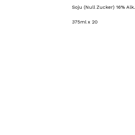
Soju (Null Zucker) 16% Al
375ml x 20