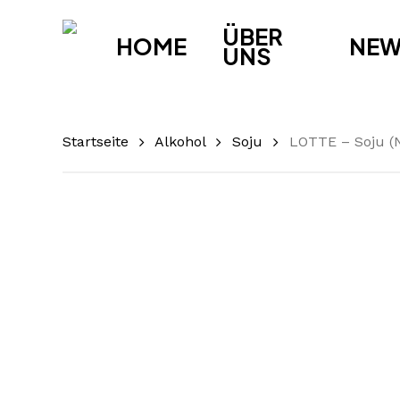
Skip
ÜBER
to
HOME
NE
UNS
main
content
Startseite
Alkohol
Soju
LOTTE – Soju (N